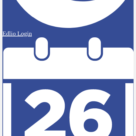
Edlio
Login