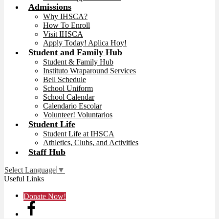
Admissions
Why IHSCA?
How To Enroll
Visit IHSCA
Apply Today! Aplica Hoy!
Student and Family Hub
Student & Family Hub
Instituto Wraparound Services
Bell Schedule
School Uniform
School Calendar
Calendario Escolar
Volunteer! Voluntarios
Student Life
Student Life at IHSCA
Athletics, Clubs, and Activities
Staff Hub
Select Language
▼
Useful Links
Donate Now!