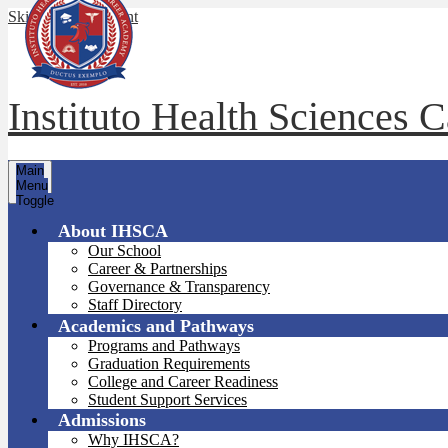
Skip to main content
Instituto Health Sciences
Main
Menu
Toggle
About IHSCA
Our School
Career & Partnerships
Governance & Transparency
Staff Directory
Academics and Pathways
Programs and Pathways
Graduation Requirements
College and Career Readiness
Student Support Services
Admissions
Why IHSCA?