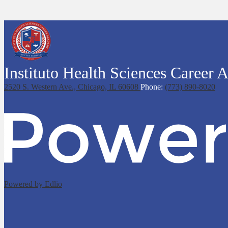
Instituto Health Sciences Career
2520 S. Western Ave.,
Chicago, IL 60608
Phone:
(773) 890-8020
Powered by Edlio