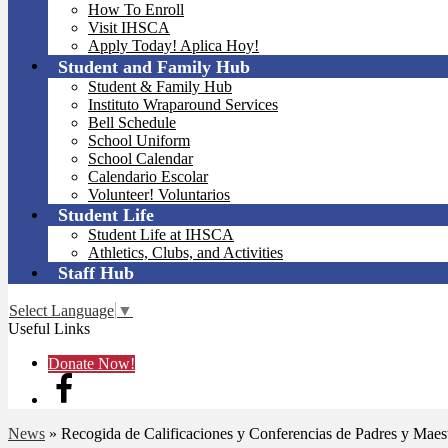
How To Enroll
Visit IHSCA
Apply Today! Aplica Hoy!
Student and Family Hub
Student & Family Hub
Instituto Wraparound Services
Bell Schedule
School Uniform
School Calendar
Calendario Escolar
Volunteer! Voluntarios
Student Life
Student Life at IHSCA
Athletics, Clubs, and Activities
Staff Hub
Select Language
▼
Useful Links
Donate Now!
News
»
Recogida de Calificaciones y Conferencias de Padres y Maest